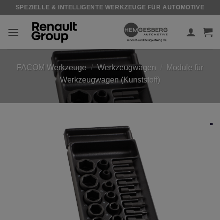
Zum
SPEZIELLE & INTELLIGENTE WERKZEUGE FÜR AUTOMOTIVE
Inhalt
springen
FACOM Werkzeuge
/
Werkzeugwagen
/
Module für
Werkzeugwagen (Kunststoff)