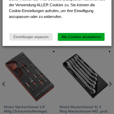
• Einlage: PL.623
der Verwendung ALLER Cookies zu. Sie können die
Cookie-Einstellungen aufrufen, um ihre Einwilligung
anzupassen oder zu widerrufen.
Alle Cookies akzeptieren
Einstellungen anpassen
ÄHNLICHE PRODUKTE
Modul Steckschlüssel 1/4“
Modul Maulschlüssel XL 5
46tlg.(Schaumstoffeinlage)
Ring-Maulschlüssel 440, groß