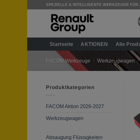
Zum
SPEZIELLE & INTELLIGENTE WERKZEUGE FÜR
Inhalt
springen
Startseite
AKTIONEN
Alle Prod
FACOM Werkzeuge
/
Werkzeugwagen
/
Produktkategorien
FACOM Aktion 2026-2027
Werkzeugwagen
Absaugung Flüssigkeiten