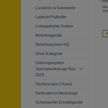
Modul Maulschlüssel groß
Modul Schlagwerkzeuge
Mod
Lackieren & Karosserie
44 (3 Stk)
(Schaumstoffeinlage) 7 tlg.
PR
Ladeluft Prüfkoffer
Linksgedrehte Federn
Weiterlesen
Weiterlesen
W
Motortestgeräte
Nebelmaschine KfZ.
Ohne Kategorie
Ordnungssystem
Spezialwerkzeuge Neu
2025
Oszilloscope 2 Kanal
Reifendienst Werkzeuge
Scheinwerfer Einstellgeräte