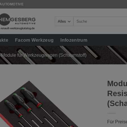
 AUTOMOTIVE
Suche
nach:
ukte
Facom Werkzeug
Infozentrum
Module für Werkzeugwagen (Schaumstoff)
Modu
Resis
(Scha
Für Preis