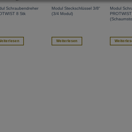
ul Schraubendreher
Modul Steckschlüssel 3/8“
Modul Schr
OTWIST 8 Stk
(3/4 Modul)
PROTWIST 
(Schaumstof
eiterlesen
Weiterlesen
Weiterles