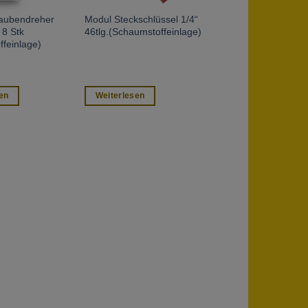
aubendreher
Modul Steckschlüssel 1/4“
8 Stk
46tlg.(Schaumstoffeinlage)
feinlage)
en
Weiterlesen