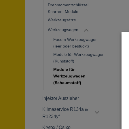
Drehmomentschlüssel,
Knarren, Module
Werkzeugsätze
Werkzeugwagen
Facom Werkzeugwagen
(leer oder bestückt)
Module für Werkzeugwagen
(Kunststoff)
Ä
Module für
Werkzeugwagen
(Schaumstoff)
Injektor Auszieher
Klimaservice R134a &
R1234yf
Krytox / Osixo