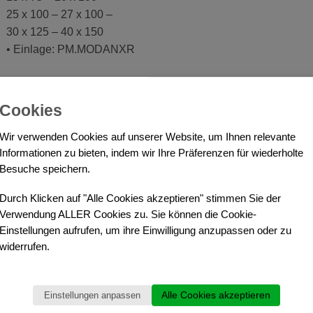
25 x 100 – 27 x 100 –
30 x 125 – 40 x 150
• Einlage: PM.MODANXR
mit Schaumstoffeinlage
Cookies
Wir verwenden Cookies auf unserer Website, um Ihnen relevante
Informationen zu bieten, indem wir Ihre Präferenzen für wiederholte
HNLICHE PRODUKTE
Besuche speichern.
Durch Klicken auf "Alle Cookies akzeptieren" stimmen Sie der
Verwendung ALLER Cookies zu. Sie können die Cookie-
Einstellungen aufrufen, um ihre Einwilligung anzupassen oder zu
widerrufen.
Alle Cookies akzeptieren
Einstellungen anpassen