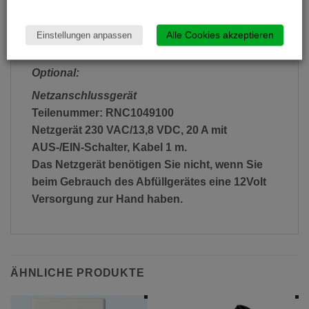
• Knickschutz und Drehgelenk als maximaler
Schutz für den Zapfschlauch
Alle Cookies akzeptieren
Einstellungen anpassen
• Integrierter Zapfpistolenhalter
Optional:
Netzanschlussgerät
Teilenummer: RNC1049100
Netzgerät 230 VAC/13,8 VDC, 20 A mit
AUS-/EIN-Schalter, Kabel 1 m.
Das Netzgerät benötigen Sie nicht, wenn Sie
beim Gebrauch des Abfüllgerätes eine 12Volt
Versorgung zur Hand haben.
ÄHNLICHE PRODUKTE