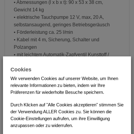
• Abmessungen (l x b x t): 90 x 53 x 38 cm,
Gewicht 14 kg
• elektrische Tauchpumpe 12 V, max, 20 A,
selbstansaugend, geringes Betriebsgeräusch
• Förderleistung ca. 25 l/min
• Kabel mit 4 m, Sicherung, Schalter und
Polzangen
• mit leichtem Automatik-Zapfventil Kunsttoff /
Edelstahl
Cookies
• Zapfschlauch 2,9 m
• Geprüfter, blauer Polyethylen-Behälter mit
Wir verwenden Cookies auf unserer Website, um Ihnen
Schwallwand,integrierten Hand- und Tragegriffen
relevante Informationen zu bieten, indem wir Ihre
• Füllstutzen mit integrierter Be-u. Entlüftung
Präferenzen für wiederholte Besuche speichern.
dadurch kontinuierliche Entnahme o.Öffnen des
Durch Klicken auf "Alle Cookies akzeptieren" stimmen Sie
Behälters möglich
der Verwendung ALLER Cookies zu. Sie können die
• Entnahmeleitung mit Absperrhahn – beim
Cookie-Einstellungen aufrufen, um ihre Einwilligung
Transport lässt sich der Behälter über den Hahn
anzupassen oder zu widerrufen.
komplett verschließen