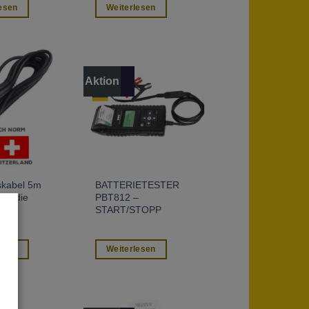
esen
Weiterlesen
Aktion
skabel 5m
BATTERIETESTER
ür die
PBT812 –
START/STOPP
esen
Weiterlesen