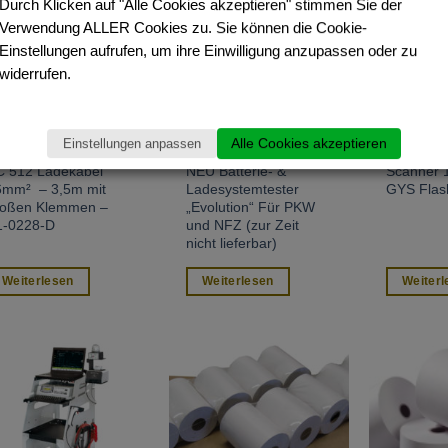
Durch Klicken auf "Alle Cookies akzeptieren" stimmen Sie der
Aktion
NEU innovativ
Verwendung ALLER Cookies zu. Sie können die Cookie-
Einstellungen aufrufen, um ihre Einwilligung anzupassen oder zu
widerrufen.
Alle Cookies akzeptieren
Einstellungen anpassen
C 512 Ladekabel
NEU Batterie- &
Scanner 
6mm² – 3,5m mit
Ladesystemtester
GYS Flas
roßen Klemmen –
„Evolution“ Für PKW
1-0228-D
und NFZ (zur Zeit
nicht lieferbar)
Weiterlesen
Weiterlesen
Weiterl