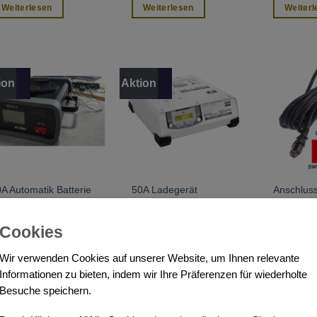
Weiterlesen
Weiterlesen
Weiterl
ion
Aktion
A Automatik Batterie
50A Ladegerät
Anschlus
ade- und
GYSFLASH 50.12 HF
CH Norm f
iagnosegerät BC512
FV (Renault Freigabe
Schweiz
2 grau
Nr. 1 044 40004)
Cookies
Weiterlesen
Weiterlesen
Weiterl
Wir verwenden Cookies auf unserer Website, um Ihnen relevante
Informationen zu bieten, indem wir Ihre Präferenzen für wiederholte
Besuche speichern.