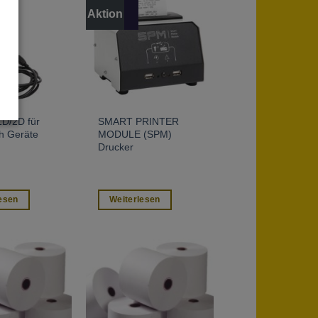
Aktion
1D/2D für
SMART PRINTER
h Geräte
MODULE (SPM)
Drucker
esen
Weiterlesen