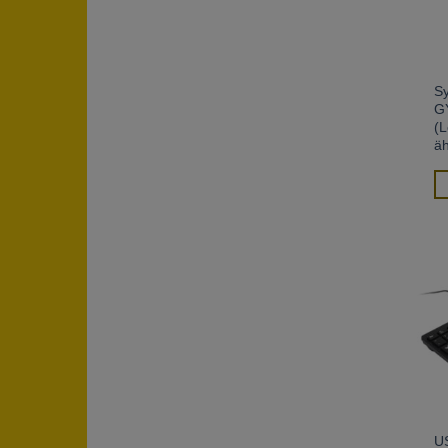
S
G
(L
äh
US