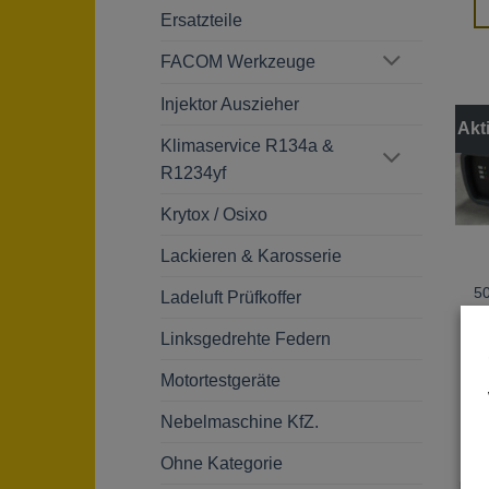
Ersatzteile
FACOM Werkzeuge
Injektor Auszieher
Akt
Klimaservice R134a &
R1234yf
Krytox / Osixo
Lackieren & Karosserie
50
Ladeluft Prüfkoffer
L
D
Linksgedrehte Federn
V
Motortestgeräte
Nebelmaschine KfZ.
Ohne Kategorie