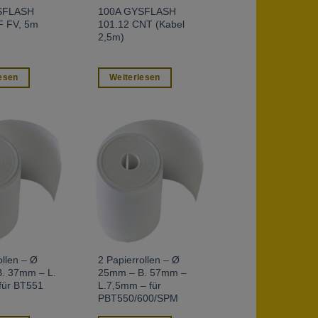
SFLASH
100A GYSFLASH
F FV, 5m
101.12 CNT (Kabel
2,5m)
esen
Weiterlesen
ollen – Ø
2 Papierrollen – Ø
. 37mm – L.
25mm – B. 57mm –
für BT551
L.7,5mm – für
PBT550/600/SPM