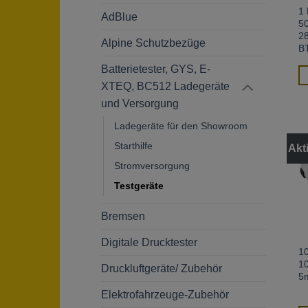
1 
AdBlue
5
2
Alpine Schutzbezüge
B
Batterietester, GYS, E-
XTEQ, BC512 Ladegeräte
und Versorgung
Ladegeräte für den Showroom
Starthilfe
Akt
Stromversorgung
Testgeräte
Bremsen
Digitale Drucktester
1
1
Druckluftgeräte/ Zubehör
5
Elektrofahrzeuge-Zubehör