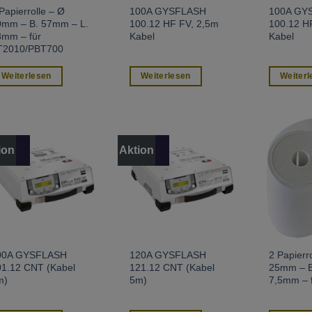
Papierrolle – Ø
100A GYSFLASH
100A GY
0mm – B. 57mm – L.
100.12 HF FV, 2,5m
100.12 H
8mm – für
Kabel
Kabel
T2010/PBT700
Weiterlesen
Weiterlesen
Weiterl
ion
Aktion
00A GYSFLASH
120A GYSFLASH
2 Papierr
01.12 CNT (Kabel
121.12 CNT (Kabel
25mm – B
m)
5m)
7,5mm – 