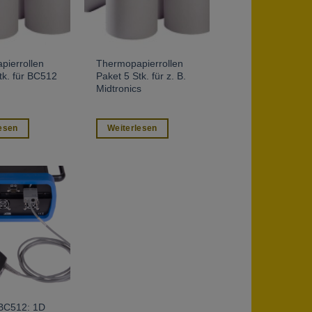
pierrollen
Thermopapierrollen
tk. für BC512
Paket 5 Stk. für z. B.
Midtronics
esen
Weiterlesen
BC512: 1D