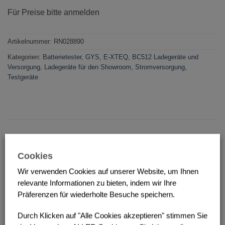
Für Preise bitte anmelden
Artikelnummer:
RN028890
Kategorien:
Batterietester, GYS, E-XTEQ, BC512 Ladegeräte und
Versorgung
,
Ladegeräte für den Showroom
,
Stromversorgung
,
Testgeräte
Beschreibung
Cookies
Zusätzliche Information
Wir verwenden Cookies auf unserer Website, um Ihnen
relevante Informationen zu bieten, indem wir Ihre
Präferenzen für wiederholte Besuche speichern.
Fahrwagen
GYSFLASH XL
Durch Klicken auf "Alle Cookies akzeptieren" stimmen Sie