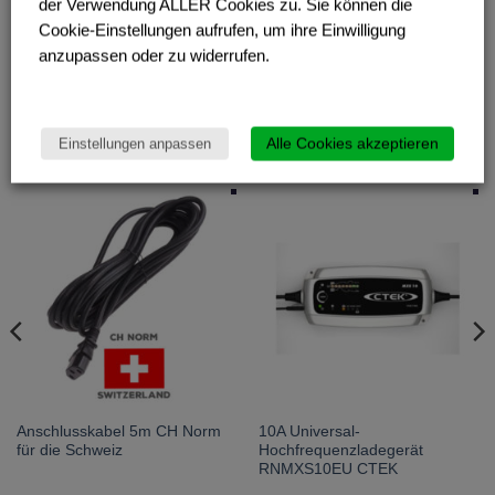
der Verwendung ALLER Cookies zu. Sie können die
Download Broschüre
Cookie-Einstellungen aufrufen, um ihre Einwilligung
anzupassen oder zu widerrufen.
Alle Cookies akzeptieren
Einstellungen anpassen
ÄHNLICHE PRODUKTE
Anschlusskabel 5m CH Norm
10A Universal-
für die Schweiz
Hochfrequenzladegerät
RNMXS10EU CTEK