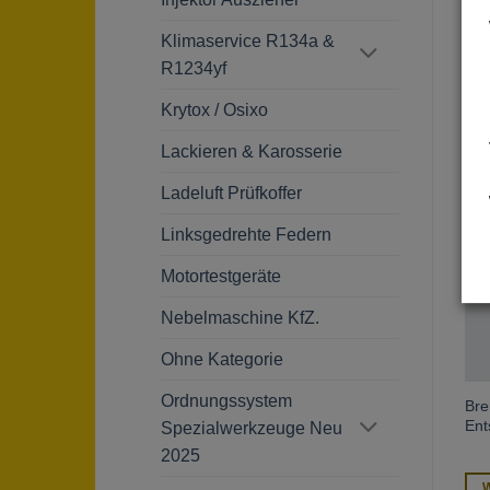
Klimaservice R134a &
R1234yf
Krytox / Osixo
Ä
Lackieren & Karosserie
Ladeluft Prüfkoffer
Linksgedrehte Federn
Motortestgeräte
Nebelmaschine KfZ.
Ohne Kategorie
Ordnungssystem
Werkzeug für das Testen
DF.18-01
Bre
von
Spezialmessschieber für
Ent
Spezialwerkzeuge Neu
Bremsscheibenverschleiß
Bremsscheiben – FACOM
2025
Weiterlesen
Weiterlesen
W