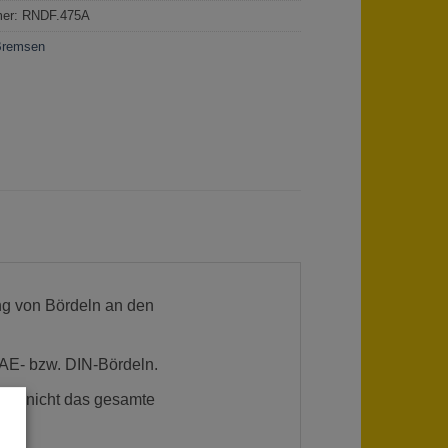
mer:
RNDF.475A
Bremsen
ung von Bördeln an den
SAE- bzw. DIN-Bördeln.
uss nicht das gesamte