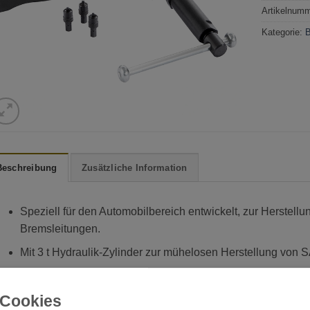
Artikelnum
Kategorie:
Beschreibung
Zusätzliche Information
Speziell für den Automobilbereich entwickelt, zur Herstell
Bremsleitungen.
Mit 3 t Hydraulik-Zylinder zur mühelosen Herstellung von 
Kompakt, um direkt am Fahrzeug arbeiten zu können, es m
Leitungssystem ausgebaut werden.
Cookies