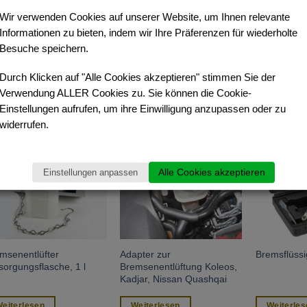
Durchmesser: 4,75 mm.
Wir verwenden Cookies auf unserer Website, um Ihnen relevante
Informationen zu bieten, indem wir Ihre Präferenzen für wiederholte
Besuche speichern.
Durch Klicken auf "Alle Cookies akzeptieren" stimmen Sie der
HNLICHE PRODUKTE
Verwendung ALLER Cookies zu. Sie können die Cookie-
Einstellungen aufrufen, um ihre Einwilligung anzupassen oder zu
widerrufen.
Alle Cookies akzeptieren
Einstellungen anpassen
msenentlüfter
Adapter zur
Bremsflüssi
sorgungsflasche, 1 l
Bremsenentlüftung Koleos,
Kadjar, Nissan Quashqai
eiterlesen
Weiterlesen
Weiterles