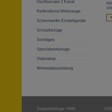
Oszilloscope 2 Kanal
RE
105
Reifendienst Werkzeuge
Weiterlesen
Weiterlesen
W
Scheinwerfer Einstellgeräte
Schutzbezüge
Sonstiges
Spezialwerkzeuge
Videoskop
Werkstattausrüstung
Supportanfrage / Hilfe
AGB