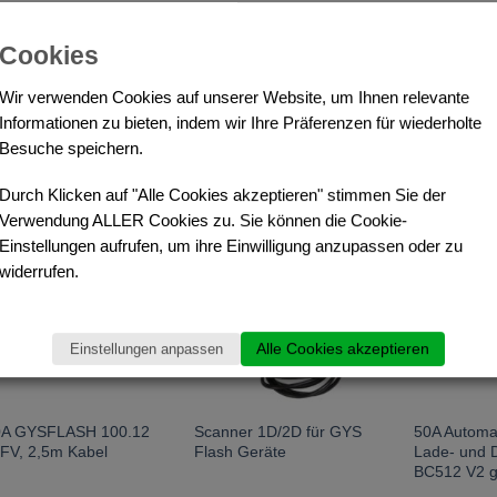
Video BC512 Schnellstart Anleitung
Cookies
Wir verwenden Cookies auf unserer Website, um Ihnen relevante
Informationen zu bieten, indem wir Ihre Präferenzen für wiederholte
Besuche speichern.
HNLICHE PRODUKTE
Durch Klicken auf "Alle Cookies akzeptieren" stimmen Sie der
Verwendung ALLER Cookies zu. Sie können die Cookie-
Einstellungen aufrufen, um ihre Einwilligung anzupassen oder zu
tion
Aktion
Aktion
widerrufen.
Alle Cookies akzeptieren
Einstellungen anpassen
0A GYSFLASH 100.12
Scanner 1D/2D für GYS
50A Automat
FV, 2,5m Kabel
Flash Geräte
Lade- und 
BC512 V2 g