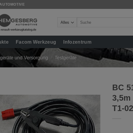
 AUTOMOTIVE
Suche
nach:
ukte
Facom Werkzeug
Infozentrum
geräte und Versorgung
/
Testgeräte
BC 5
3,5m
T1-0