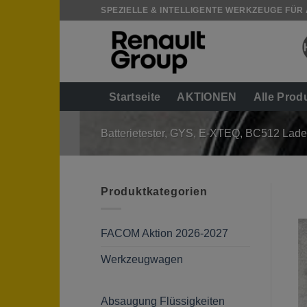
Zum
SPEZIELLE & INTELLIGENTE WERKZEUGE FÜR
Inhalt
springen
Startseite
AKTIONEN
Alle Prod
Batterietester, GYS, E-XTEQ, BC512 Lade
Produktkategorien
FACOM Aktion 2026-2027
Werkzeugwagen
Absaugung Flüssigkeiten