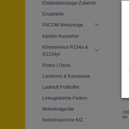
Elektrofahrzeuge-Zubehör
Ersatzteile
FACOM Werkzeuge
Injektor Auszieher
Ä
Klimaservice R134a &
R1234yf
Krytox / Osixo
Aktion
Ak
Lackieren & Karosserie
Ladeluft Prüfkoffer
Linksgedrehte Federn
Motortestgeräte
–
50A Ladegerät GYSFLASH
Thermopapierrollen Paket 5
10
50.12 HF FV (Renault
Stk. für BC512
HF 
Nebelmaschine KfZ.
Freigabe Nr. 1 044 40004)