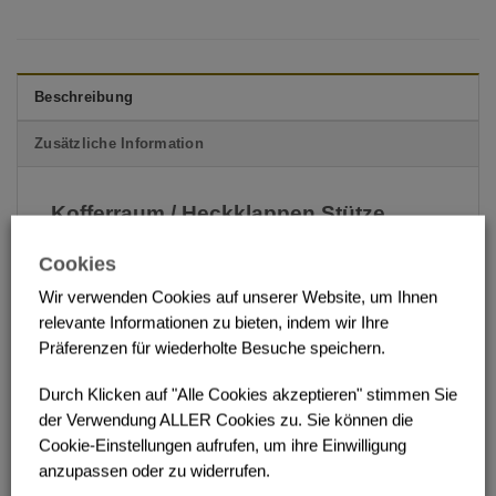
Beschreibung
Zusätzliche Information
Kofferraum / Heckklappen Stütze
650mm-1500mm
Cookies
SKU: RN651500
Wir verwenden Cookies auf unserer Website, um Ihnen
relevante Informationen zu bieten, indem wir Ihre
Die Heckklappe und Motorhaube kann in jeder
Präferenzen für wiederholte Besuche speichern.
Position (650mm-1500mm) arretiert werden.
Durch Klicken auf "Alle Cookies akzeptieren" stimmen Sie
der Verwendung ALLER Cookies zu. Sie können die
Cookie-Einstellungen aufrufen, um ihre Einwilligung
anzupassen oder zu widerrufen.
ÄHNLICHE PRODUKTE