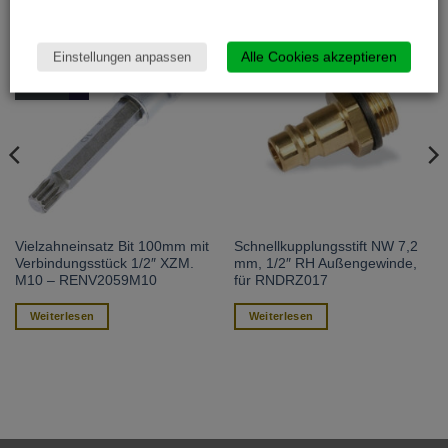
Alle Cookies akzeptieren
Einstellungen anpassen
Aktion
Vielzahneinsatz Bit 100mm mit
Schnellkupplungsstift NW 7,2
Verbindungsstück 1/2″ XZM.
mm, 1/2″ RH Außengewinde,
M10 – RENV2059M10
für RNDRZ017
Weiterlesen
Weiterlesen